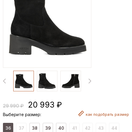
20 993 ₽
29 990 ₽
Выберите размер:
как
подобрать размер
36
37
38
39
40
41
42
43
44