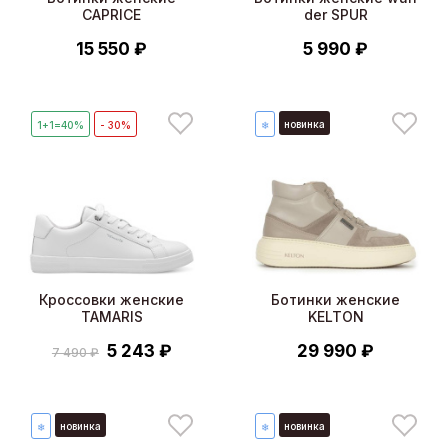
CAPRICE
der SPUR
15 550 ₽
5 990 ₽
новинка
1+1=40%
- 30%
❄
Кроссовки женские
Ботинки женские
TAMARIS
KELTON
5 243 ₽
29 990 ₽
7 490 ₽
новинка
новинка
❄
❄