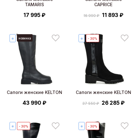
TAMARIS
CAPRICE
17 995 ₽
11 893 ₽
16 990 ₽
новинка
❄
❄
- 30%
Сапоги женские KELTON
Сапоги женские KELTON
43 990 ₽
26 285 ₽
37 550 ₽
❄
- 30%
❄
- 30%