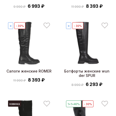
6 993 ₽
8 393 ₽
9 990 ₽
11 990 ₽
❄
- 30%
❄
- 30%
Сапоги женские ROMER
Ботфорты женские wun
der SPUR
8 393 ₽
11 990 ₽
6 293 ₽
8 990 ₽
новинка
1+1=40%
- 30%