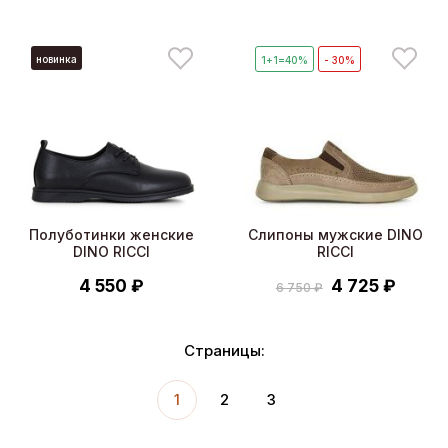
новинка
1+1=40%
- 30%
Полуботинки женские
Слипоны мужские DINO
DINO RICCI
RICCI
4 550 ₽
4 725 ₽
6 750 ₽
Страницы:
1
2
3