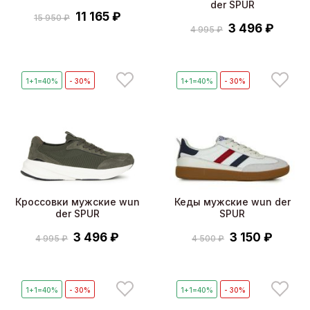
der SPUR
11 165 ₽
15 950 ₽
3 496 ₽
4 995 ₽
1+1=40%
- 30%
1+1=40%
- 30%
Кроссовки мужские wun
Кеды мужские wun der
der SPUR
SPUR
3 496 ₽
3 150 ₽
4 995 ₽
4 500 ₽
1+1=40%
- 30%
1+1=40%
- 30%