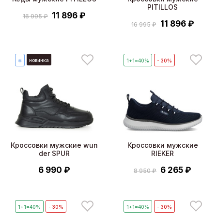
PITILLOS
11 896 ₽
16 995 ₽
11 896 ₽
16 995 ₽
новинка
❄
1+1=40%
- 30%
Кроссовки мужские wun
Кроссовки мужские
der SPUR
RIEKER
6 990 ₽
6 265 ₽
8 950 ₽
1+1=40%
- 30%
1+1=40%
- 30%