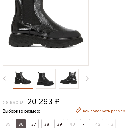
20 293 ₽
28 990 ₽
Выберите размер:
как
подобрать размер
35
36
37
38
39
40
41
42
43