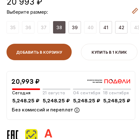
20 993 ₽
Выберите размер:
35
36
37
38
39
40
41
42
4
ДОБАВИТЬ В КОРЗИНУ
КУПИТЬ В 1 КЛИК
20,993 ₽
Сегодня
21 августа
04 сентября
18 сентября
5,248.25 ₽
5,248.25 ₽
5,248.25 ₽
5,248,25 ₽
Без комиссий и переплат