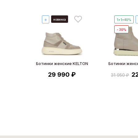
новинка
❄
1+1=40%
- 30%
Ботинки женские KELTON
Ботинки женс
29 990 ₽
2
31 950 ₽