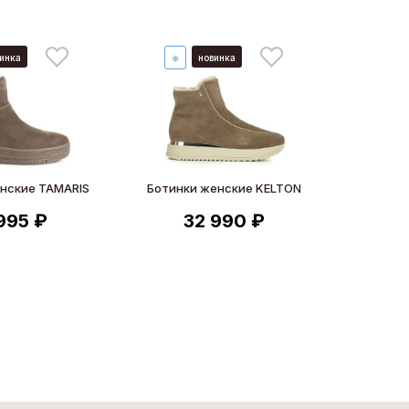
инка
новинка
❄
нские TAMARIS
Ботинки женские KELTON
 995 ₽
32 990 ₽