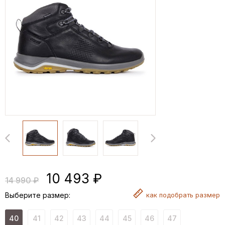
10 493 ₽
14 990 ₽
Выберите размер:
как
подобрать размер
40
41
42
43
44
45
46
47