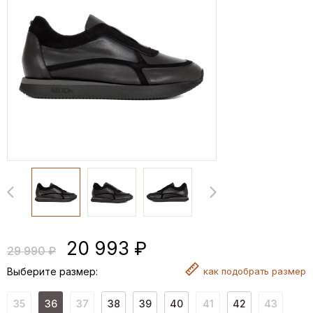
20 993 ₽
29 990 ₽
Выберите размер:
как
подобрать размер
35
36
37
38
39
40
41
42
43