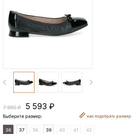
5 593 ₽
7 990 ₽
Выберите размер:
как
подобрать размер
36
37
38
39
40
41
42