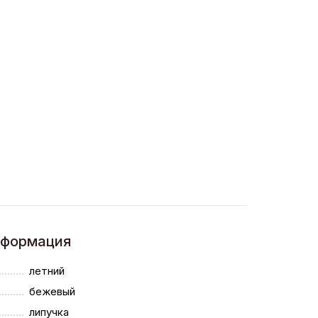
нформация
летний
бежевый
липучка