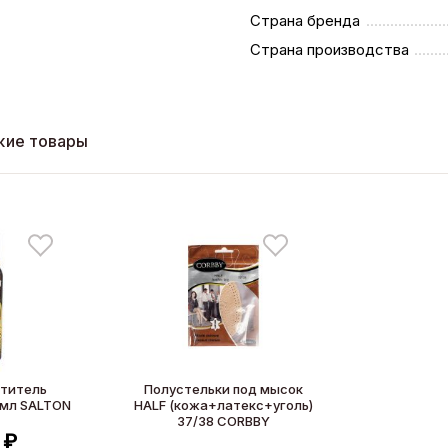
Страна бренда
Страна производства
жие товары
ститель
Полустельки под мысок
 мл SALTON
HALF (кожа+латекс+уголь)
37/38 CORBBY
 ₽