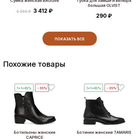
Сумка женская BAGGINI
Губка для замши и велюра
большая OLVIST
3 412 ₽
5 250 ₽
290 ₽
ПОКАЗАТЬ ВСЕ
Похожие товары
1+1=45%
- 35%
1+1=45%
- 35%
Ботильоны женские
Ботинки женские TAMARIS
CAPRICE