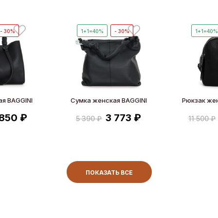
- 30%
1+1=40%
- 30%
1+1=40
я BAGGINI
Сумка женская BAGGINI
Рюкзак же
 850 ₽
3 773 ₽
5 390 ₽
11 500 ₽
ПОКАЗАТЬ ВСЕ