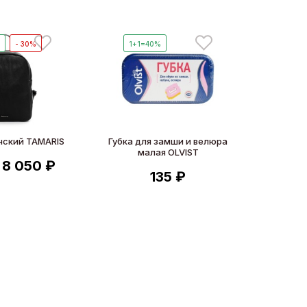
%
- 30%
1+1=40%
нский TAMARIS
Губка для замши и велюра
малая OLVIST
8 050 ₽
135 ₽