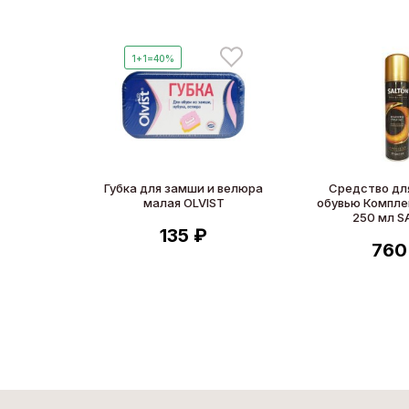
1+1=40%
Губка для замши и велюра
Средство для
малая OLVIST
обувью Комплек
250 мл S
135 ₽
760