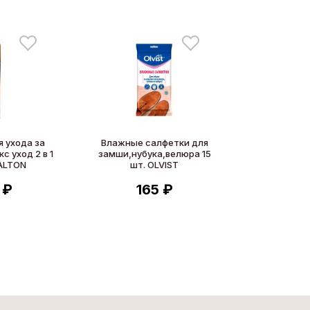
 ухода за
Влажные салфетки для
с уход 2 в 1
замши,нубука,велюра 15
ALTON
шт. OLVIST
 ₽
165 ₽