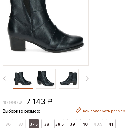
7 143 ₽
10 990 ₽
Выберите размер:
как
подобрать размер
36
37
37.5
38
38.5
39
40
40.5
41