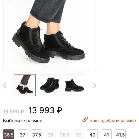
13 993 ₽
19 990 ₽
Выберите размер:
как
подобрать размер
36.5
37
37.5
38
38.5
39
40
41
41.5