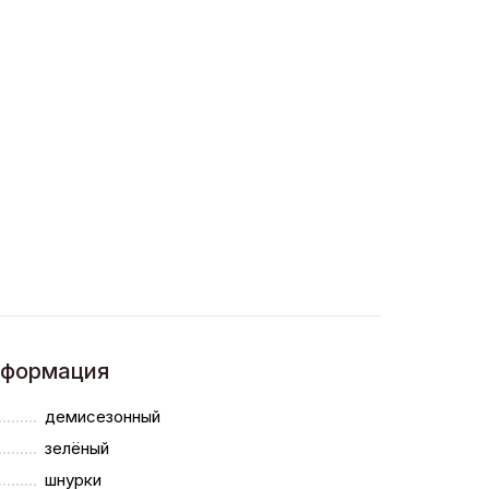
нформация
демисезонный
зелёный
шнурки