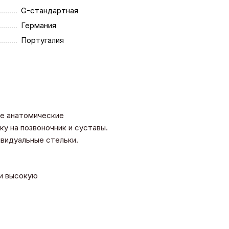
G-стандартная
Германия
Португалия
се анатомические
у на позвоночник и суставы.
дивидуальные стельки.
 и высокую