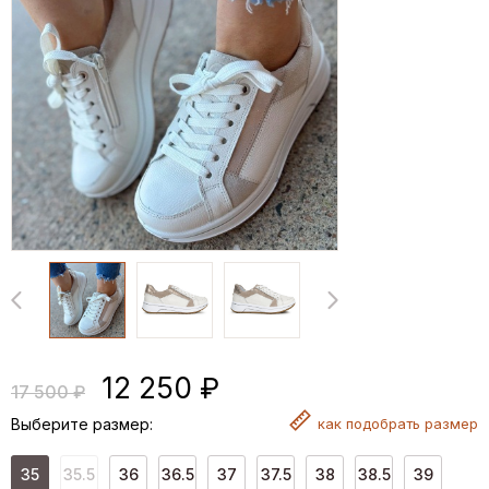
12 250 ₽
17 500 ₽
Выберите размер:
как
подобрать размер
35
35.5
36
36.5
37
37.5
38
38.5
39