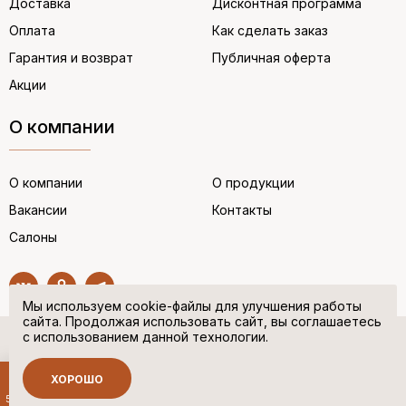
Доставка
Дисконтная программа
Оплата
Как сделать заказ
Гарантия и возврат
Публичная оферта
Акции
О компании
О компании
О продукции
Вакансии
Контакты
Салоны
Мы используем cookie-файлы для улучшения работы
сайта. Продолжая использовать сайт, вы соглашаетесь
с использованием данной технологии.
© “НЕМЕЦКАЯ ОБУВЬ” 2017. Все права защищены.
Политика в отношении персональных данных
ХОРОШО
Сделано в
500 руб.