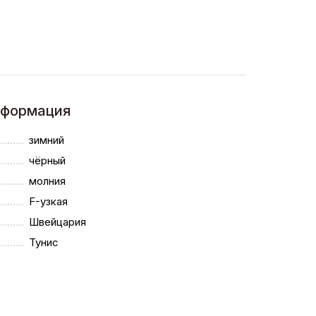
нформация
зимний
чёрный
молния
F-узкая
Швейцария
Тунис