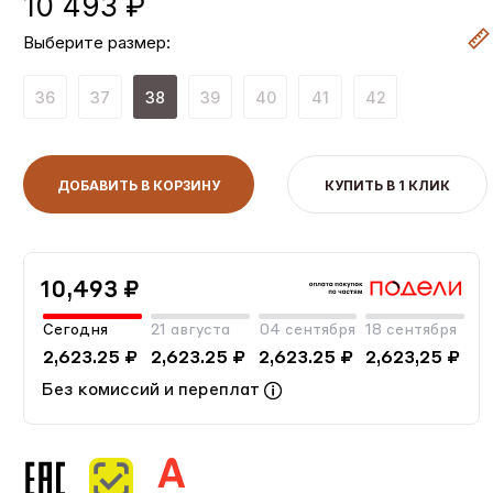
10 493 ₽
Выберите размер:
36
37
38
39
40
41
42
ДОБАВИТЬ В КОРЗИНУ
КУПИТЬ В 1 КЛИК
10,493 ₽
Сегодня
21 августа
04 сентября
18 сентября
2,623.25 ₽
2,623.25 ₽
2,623.25 ₽
2,623,25 ₽
Без комиссий и переплат