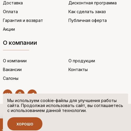
Доставка
Дисконтная программа
Оплата
Как сделать заказ
Гарантия и возврат
Публичная оферта
Акции
О компании
О компании
О продукции
Вакансии
Контакты
Салоны
Мы используем cookie-файлы для улучшения работы
сайта. Продолжая использовать сайт, вы соглашаетесь
с использованием данной технологии.
© “НЕМЕЦКАЯ ОБУВЬ” 2017. Все права защищены.
Политика в отношении персональных данных
ХОРОШО
Сделано в
500 руб.