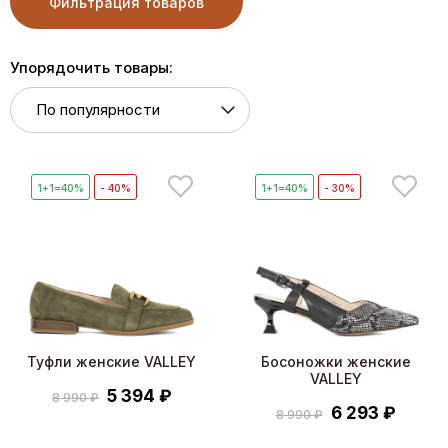
Фильтрация товаров
Упорядочить товары:
1+1=40%
- 40%
1+1=40%
- 30%
Туфли женские VALLEY
Босоножки женские
VALLEY
5 394 ₽
8 990 ₽
6 293 ₽
8 990 ₽