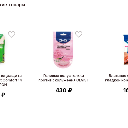
жие товары
ног,защита
Гелевые полустельки
Влажные 
t Comfort 14
против скольжения OLVIST
гладкой кож
LTON
430 ₽
1
 ₽