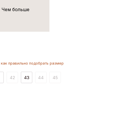
! Чем больше
как
правильно
подобрать размер
1
42
43
44
45