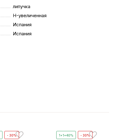
липучка
H-увеличенная
Испания
Испания
%
- 30%
1+1=40%
- 30%