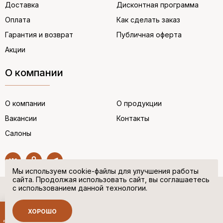
Доставка
Дисконтная программа
Оплата
Как сделать заказ
Гарантия и возврат
Публичная оферта
Акции
О компании
О компании
О продукции
Вакансии
Контакты
Салоны
Мы используем cookie-файлы для улучшения работы
сайта. Продолжая использовать сайт, вы соглашаетесь
с использованием данной технологии.
© “НЕМЕЦКАЯ ОБУВЬ” 2017. Все права защищены.
Политика в отношении персональных данных
ХОРОШО
Сделано в
500 руб.