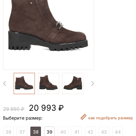
20 993 ₽
29 990 ₽
Выберите размер:
как
подобрать размер
36
37
38
39
40
41
42
43
44