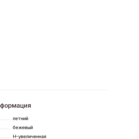
нформация
летний
бежевый
H-увеличенная