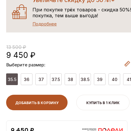
Увеличьте скидку до 50%!*
При покупке трёх товаров - скидка 50%
покупка, тем выше выгода!
Подробнее
13 500 ₽
9 450 ₽
Выберите размер:
35.5
36
37
37.5
38
38.5
39
40
4
ДОБАВИТЬ В КОРЗИНУ
КУПИТЬ В 1 КЛИК
9,450 ₽