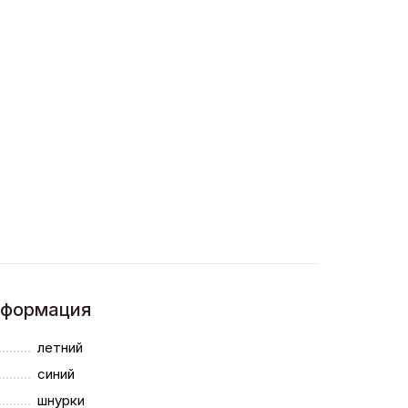
нформация
летний
синий
шнурки