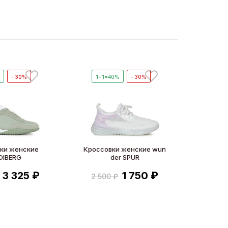
%
- 30%
1+1=40%
- 30%
ки женские
Кроссовки женские wun
OIBERG
der SPUR
3 325 ₽
1 750 ₽
2 500 ₽