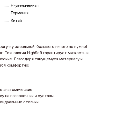
H-увеличенная
Германия
Китай
огулку идеальной, большего ничего не нужно!
. Технология HighSoft гарантирует мягкость и
ческие. Благодаря тянущемуся материалу и
себя комфортно!
се анатомические
у на позвоночник и суставы.
дивидуальные стельки.