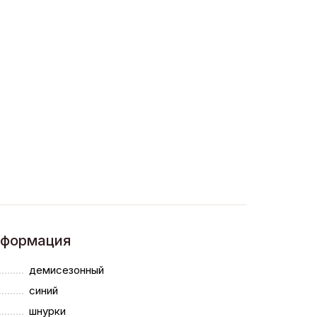
нформация
демисезонный
синий
шнурки