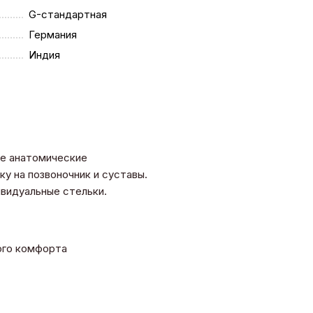
G-стандартная
Германия
Индия
се анатомические
у на позвоночник и суставы.
дивидуальные стельки.
ного комфорта