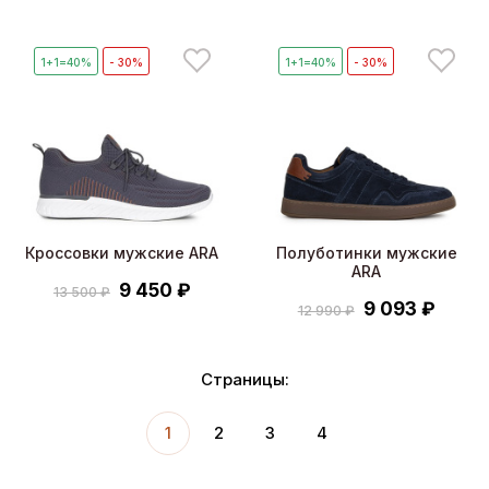
1+1=40%
- 30%
1+1=40%
- 30%
Кроссовки мужские ARA
Полуботинки мужские
ARA
9 450 ₽
13 500 ₽
9 093 ₽
12 990 ₽
Страницы:
1
2
3
4