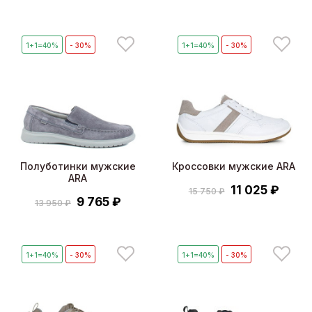
1+1=40%
- 30%
1+1=40%
- 30%
Полуботинки мужские
Кроссовки мужские ARA
ARA
11 025 ₽
15 750 ₽
9 765 ₽
13 950 ₽
1+1=40%
- 30%
1+1=40%
- 30%