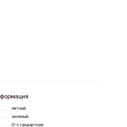
нформация
летний
зелёный
G-стандартная