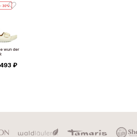
- 30%
е wun der
R
 493 ₽