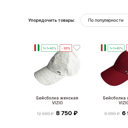
Упорядочить товары:
И
И
1+1=40%
- 30%
1+1=40%
Бейсболка женская
Бейсболка 
VIZIO
VIZI
8 750 ₽
6
12 500 ₽
9 990 ₽