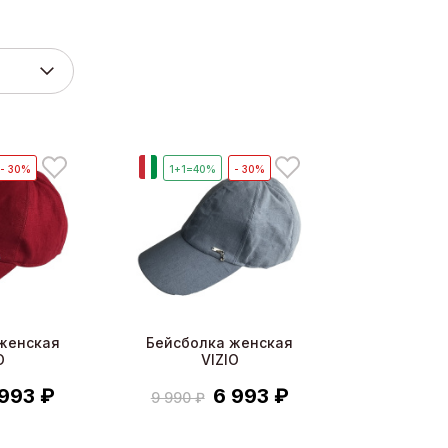
И
- 30%
1+1=40%
- 30%
женская
Бейсболка женская
O
VIZIO
 993 ₽
6 993 ₽
9 990 ₽