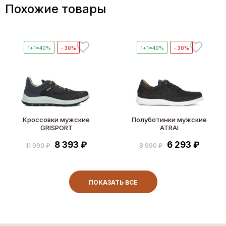
Похожие товары
1+1=40%
- 30%
1+1=40%
- 30%
Кроссовки мужские
Полуботинки мужские
GRISPORT
ATRAI
8 393 ₽
6 293 ₽
11 990 ₽
8 990 ₽
ПОКАЗАТЬ ВСЕ