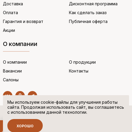
Доставка
Дисконтная программа
Оплата
Как сделать заказ
Гарантия и возврат
Публичная оферта
Акции
О компании
О компании
О продукции
Вакансии
Контакты
Салоны
Мы используем cookie-файлы для улучшения работы
сайта. Продолжая использовать сайт, вы соглашаетесь
с использованием данной технологии.
© “НЕМЕЦКАЯ ОБУВЬ” 2017. Все права защищены.
Политика в отношении персональных данных
ХОРОШО