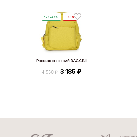
1+1=40%
- 30%
Рюкзак женский BAGGINI
3 185 ₽
4 550 ₽