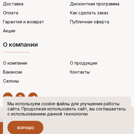
Доставка
Дисконтная программа
Оплата
Как сделать заказ
Гарантия и возврат
Публичная оферта
Акции
О компании
О компании
О продукции
Вакансии
Контакты
Салоны
Мы используем cookie-файлы для улучшения работы
сайта. Продолжая использовать сайт, вы соглашаетесь
с использованием данной технологии.
© “НЕМЕЦКАЯ ОБУВЬ” 2017. Все права защищены.
Политика в отношении персональных данных
ХОРОШО