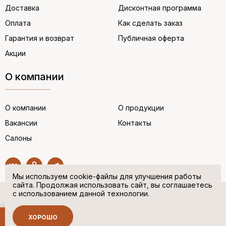
Доставка
Дисконтная программа
Оплата
Как сделать заказ
Гарантия и возврат
Публичная оферта
Акции
О компании
О компании
О продукции
Вакансии
Контакты
Салоны
Мы используем cookie-файлы для улучшения работы
сайта. Продолжая использовать сайт, вы соглашаетесь
с использованием данной технологии.
© “НЕМЕЦКАЯ ОБУВЬ” 2017. Все права защищены.
Политика в отношении персональных данных
ХОРОШО