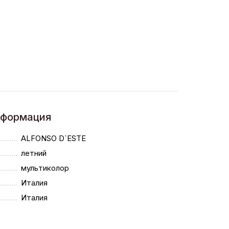
нформация
ALFONSO D`ESTE
летний
мультиколор
Италия
Италия