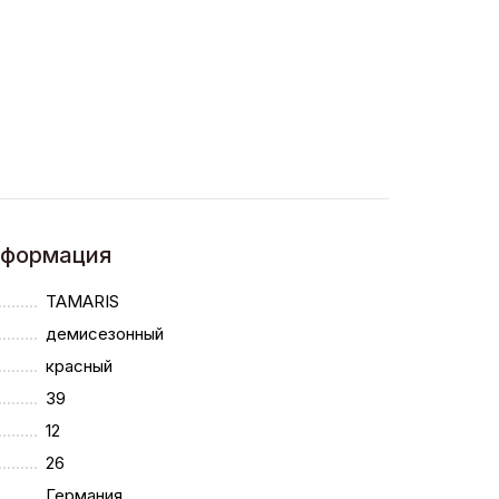
нформация
TAMARIS
демисезонный
красный
39
12
26
Германия