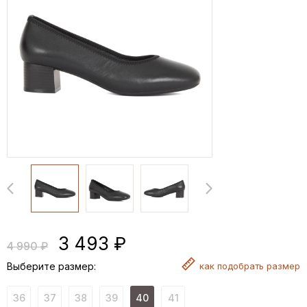
3 493 ₽
4 990 ₽
Выберите размер:
как
подобрать размер
36
37
38
39
40
41