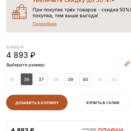
Увеличьте скидку до 50%!*
При покупке трёх товаров - скидка 50%
покупка, тем выше выгода!
Подробнее
6 990 ₽
4 893 ₽
Выберите размер:
35
36
37
38
39
40
41
42
ДОБАВИТЬ В КОРЗИНУ
КУПИТЬ В 1 КЛИК
4,893 ₽