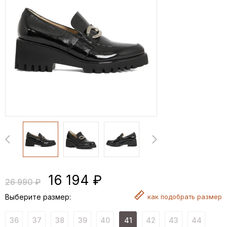
16 194 ₽
26 990 ₽
Выберите размер:
как
подобрать размер
36
37
38
39
40
41
42
43
44