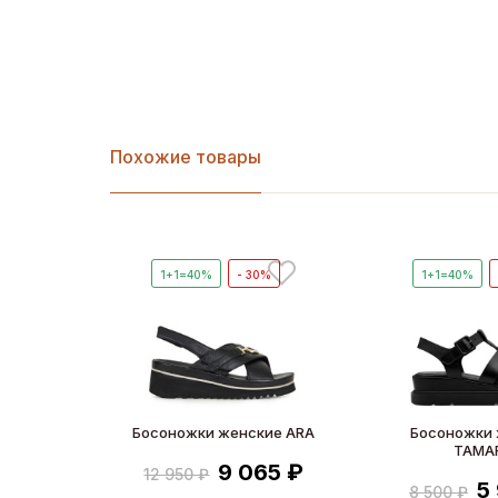
Похожие товары
1+1=40%
- 30%
1+1=40%
Босоножки женские ARA
Босоножки
TAMA
9 065 ₽
12 950 ₽
5
8 500 ₽