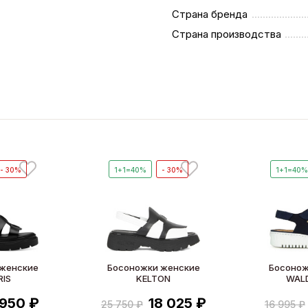
Страна бренда
Страна производства
- 30%
1+1=40%
- 30%
1+1=40
 женские
Босоножки женские
Босонож
RIS
KELTON
WAL
 950 ₽
18 025 ₽
25 750 ₽
16 995 ₽