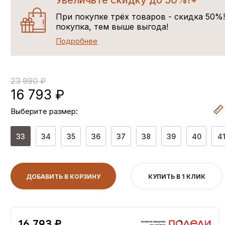
Увеличьте скидку до 50%!*
При покупке трёх товаров - скидка 50%
покупка, тем выше выгода!
Подробнее
23 990 ₽
16 793 ₽
Выберите размер:
33
34
35
36
37
38
39
40
4
ДОБАВИТЬ В КОРЗИНУ
КУПИТЬ В 1 КЛИК
16,793 ₽