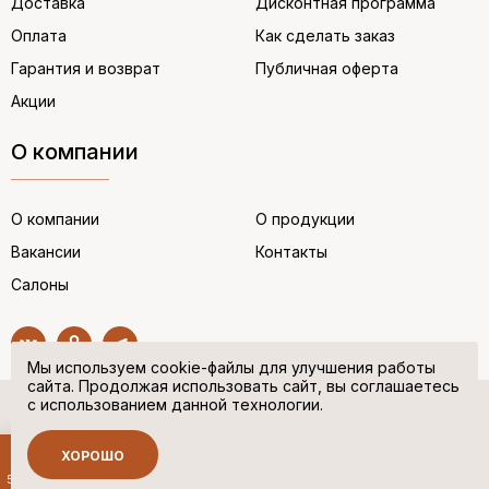
Доставка
Дисконтная программа
Оплата
Как сделать заказ
Гарантия и возврат
Публичная оферта
Акции
О компании
О компании
О продукции
Вакансии
Контакты
Салоны
Мы используем cookie-файлы для улучшения работы
сайта. Продолжая использовать сайт, вы соглашаетесь
с использованием данной технологии.
© “НЕМЕЦКАЯ ОБУВЬ” 2017. Все права защищены.
Политика в отношении персональных данных
ХОРОШО
Сделано в
500 руб.