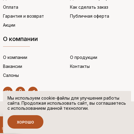
Оплата
Как сделать заказ
Гарантия и возврат
Публичная оферта
Акции
О компании
О компании
О продукции
Вакансии
Контакты
Салоны
Мы используем cookie-файлы для улучшения работы
сайта. Продолжая использовать сайт, вы соглашаетесь
с использованием данной технологии.
© “НЕМЕЦКАЯ ОБУВЬ” 2017. Все права защищены.
Политика в отношении персональных данных
ХОРОШО
Сделано в
500 руб.