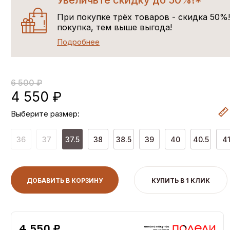
Увеличьте скидку до 50%!*
При покупке трёх товаров - скидка 50%
покупка, тем выше выгода!
Подробнее
6 500 ₽
4 550 ₽
Выберите размер:
36
37
37.5
38
38.5
39
40
40.5
4
ДОБАВИТЬ В КОРЗИНУ
КУПИТЬ В 1 КЛИК
4,550 ₽