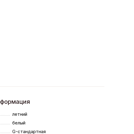
нформация
летний
белый
G-стандартная