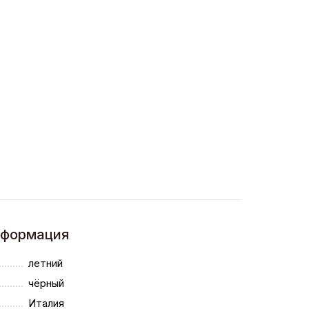
нформация
летний
чёрный
Италия