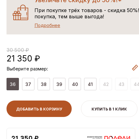
Увеличьте скидку до 50%!*
При покупке трёх товаров - скидка 50%
покупка, тем выше выгода!
Подробнее
30 500 ₽
21 350 ₽
Выберите размер:
36
37
38
39
40
41
42
43
4
ДОБАВИТЬ В КОРЗИНУ
КУПИТЬ В 1 КЛИК
21,350 ₽