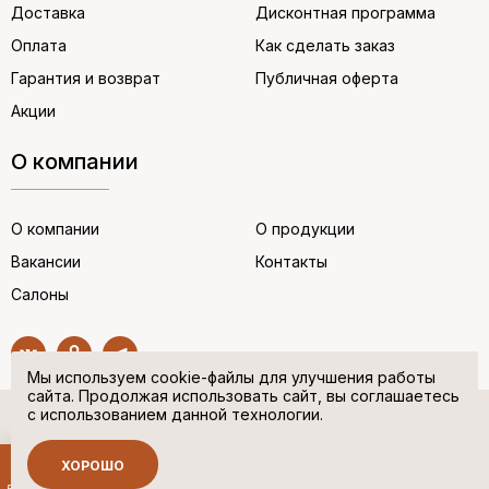
Доставка
Дисконтная программа
Оплата
Как сделать заказ
Гарантия и возврат
Публичная оферта
Акции
О компании
О компании
О продукции
Вакансии
Контакты
Салоны
Мы используем cookie-файлы для улучшения работы
сайта. Продолжая использовать сайт, вы соглашаетесь
с использованием данной технологии.
© “НЕМЕЦКАЯ ОБУВЬ” 2017. Все права защищены.
Политика в отношении персональных данных
ХОРОШО