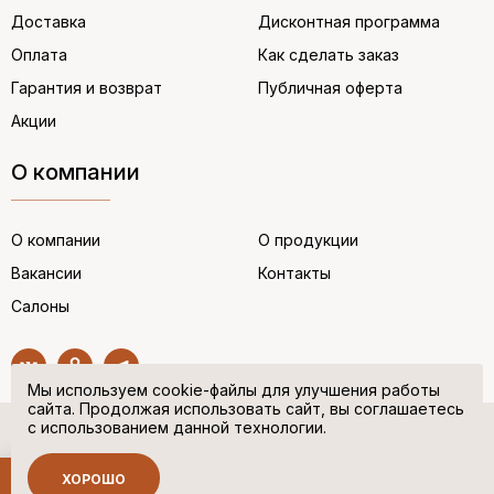
Доставка
Дисконтная программа
Оплата
Как сделать заказ
Гарантия и возврат
Публичная оферта
Акции
О компании
О компании
О продукции
Вакансии
Контакты
Салоны
Мы используем cookie-файлы для улучшения работы
сайта. Продолжая использовать сайт, вы соглашаетесь
с использованием данной технологии.
© “НЕМЕЦКАЯ ОБУВЬ” 2017. Все права защищены.
Политика в отношении персональных данных
ХОРОШО