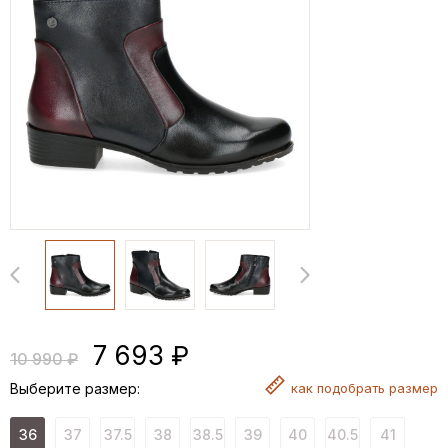
7 693 ₽
10 990 ₽
Выберите размер:
как
подобрать размер
36
37
37.5
38
38.5
39
40
40.5
41